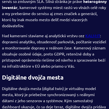
servis so zmluvným SLA. Silná stránka je práve
heterogénny
inventár
, kamerové systémy miest rastú vo vlnách celé roky
a my preberáme do servisu aj zmes značiek a generácií,
ktorú by inak muselo mesto deliť medzi viacerých
dodávateľov.
Nad kamerami staviame aj analytickú vrstvu cez
KALM:IT
:
dopravnú analytiku, obsadenosť parkovísk, počítanie vozidiel
a monitorovanie dopravy v reálnom čase. Kamerový záznam
obsahuje osobné údaje, preto GDPR, retenčné doby a
prístupové oprávnenia riešime od návrhu a spracovanie beží
na infraštruktúre v EÚ alebo priamo u Vás.
Digitálne dvojča mesta
Digitálne dvojča mesta (digital twin) je virtuálny model
mesta, ktorý je priebežne synchronizovaný s reálnymi
dátami z jeho senzorov a systémov. Kým samostatný
dashboard ukazuje, čo sa deje teraz, digitálne dvojča pridáva