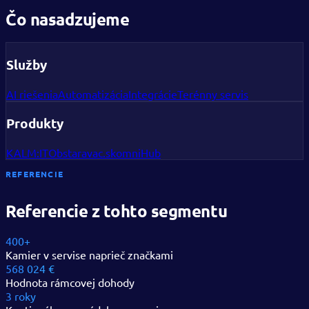
Čo nasadzujeme
Služby
AI riešenia
Automatizácia
Integrácie
Terénny servis
Produkty
KALM:IT
Obstaravac.sk
omniHub
REFERENCIE
Referencie z tohto segmentu
400+
Kamier v servise naprieč značkami
568 024 €
Hodnota rámcovej dohody
3 roky