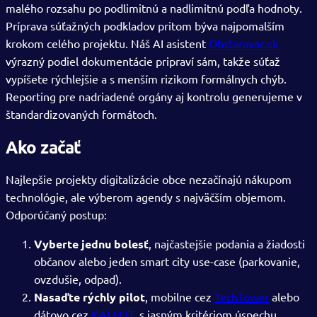
malého rozsahu po podlimitnú a nadlimitnú podľa hodnoty.
Príprava súťažných podkladov pritom býva najpomalším
krokom celého projektu. Náš AI asistent
Obstaravac.sk
výrazný podiel dokumentácie pripraví sám, takže súťaž
vypíšete rýchlejšie a s menším rizikom formálnych chýb.
Reporting pre nadriadené orgány aj kontrolu generujeme v
štandardizovaných formátoch.
Ako začať
Najlepšie projekty digitalizácie obce nezačínajú nákupom
technológie, ale výberom agendy s najväčším objemom.
Odporúčaný postup:
Vyberte jednu bolesť
, najčastejšie podania a žiadosti
občanov alebo jeden smart city use-case (parkovanie,
ovzdušie, odpad).
Nasaďte rýchly pilot
, mobilne cez
TechTower
alebo
dátovo cez
KALM:IT
, s jasným kritériom úspechu.