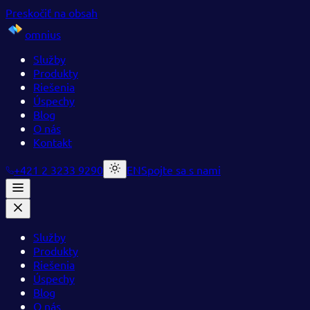
Preskočiť na obsah
omnius
Služby
Produkty
Riešenia
Úspechy
Blog
O nás
Kontakt
+421 2 3233 9290
EN
Spojte sa s nami
Služby
Produkty
Riešenia
Úspechy
Blog
O nás