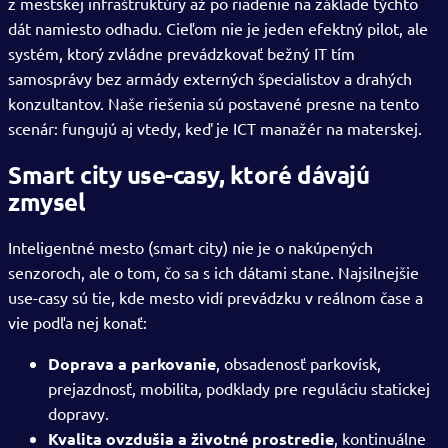
z mestskej infraštruktúry až po riadenie na základe týchto
dát namiesto odhadu. Cieľom nie je jeden efektný pilot, ale
systém, ktorý zvládne prevádzkovať bežný IT tím
samosprávy bez armády externých špecialistov a drahých
konzultantov. Naše riešenia sú postavené presne na tento
scenár: fungujú aj vtedy, keď je ICT manažér na materskej.
Smart city use-casy, ktoré dávajú
zmysel
Inteligentné mesto (smart city) nie je o nakúpených
senzoroch, ale o tom, čo sa s ich dátami stane. Najsilnejšie
use-casy sú tie, kde mesto vidí prevádzku v reálnom čase a
vie podľa nej konať:
Doprava a parkovanie
, obsadenosť parkovísk,
prejazdnosť, mobilita, podklady pre reguláciu statickej
dopravy.
Kvalita ovzdušia a životné prostredie
, kontinuálne