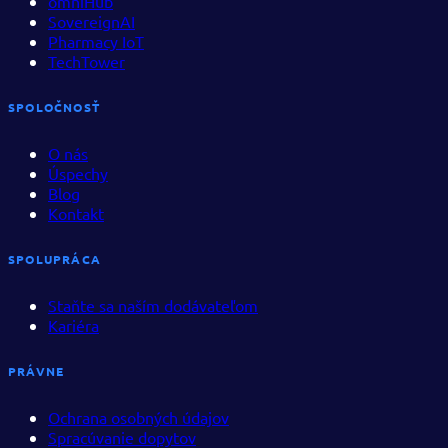
omniHub
SovereignAI
Pharmacy IoT
TechTower
SPOLOČNOSŤ
O nás
Úspechy
Blog
Kontakt
SPOLUPRÁCA
Staňte sa naším dodávateľom
Kariéra
PRÁVNE
Ochrana osobných údajov
Spracúvanie dopytov