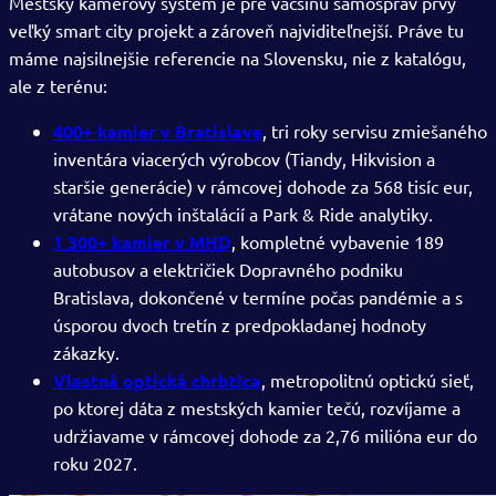
Mestský kamerový systém je pre väčšinu samospráv prvý
veľký smart city projekt a zároveň najviditeľnejší. Práve tu
máme najsilnejšie referencie na Slovensku, nie z katalógu,
ale z terénu:
400+ kamier v Bratislave
, tri roky servisu zmiešaného
inventára viacerých výrobcov (Tiandy, Hikvision a
staršie generácie) v rámcovej dohode za 568 tisíc eur,
vrátane nových inštalácií a Park & Ride analytiky.
1 300+ kamier v MHD
, kompletné vybavenie 189
autobusov a električiek Dopravného podniku
Bratislava, dokončené v termíne počas pandémie a s
úsporou dvoch tretín z predpokladanej hodnoty
zákazky.
Vlastná optická chrbtica
, metropolitnú optickú sieť,
po ktorej dáta z mestských kamier tečú, rozvíjame a
udržiavame v rámcovej dohode za 2,76 milióna eur do
roku 2027.