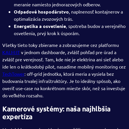
meranie namiesto jednorazových odberov.
Odpadové hospodárstvo
, naplnenosť kontajnerov a
optimalizácia zvozových trás.
Energetika a osvetlenie
, spotreba budov a verejného
osvetlenia, prvý krok k úsporám.
Všetky tieto toky zbierame a zobrazujeme cez platformu
KALM:IT
v jednom dashboarde, zvlášť pohľad pre úrad a
zvlášť pre verejnosť. Tam, kde nie je elektrina ani sieť alebo
ide len o krátkodobý pilot, nasadíme mobilný monitoring cez
TechTower
: off-grid jednotka, ktorá meria a vysiela bez
budovania trvalej infraštruktúry. Je to ideálny spôsob, ako
overiť use-case na konkrétnom mieste skôr, než sa investuje
do veľkého rozsahu.
Kamerové systémy: naša najhlbšia
expertíza