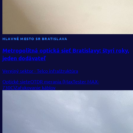
HLAVNÉ MESTO SR BRATISLAVA
Metropolitná optická sieť Bratislavy: štyri roky,
jeden dodávateľ
Verejný sektor · Telco infraštruktúra
Optické siete
OTDR merania (MaxTester MAX-
730C)
Zafukovanie káblov