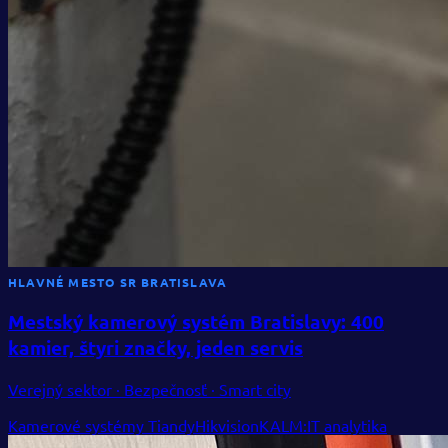
HLAVNÉ MESTO SR BRATISLAVA
Mestský kamerový systém Bratislavy: 400
kamier, štyri značky, jeden servis
Verejný sektor · Bezpečnosť · Smart city
Kamerové systémy Tiandy
Hikvision
KALM:IT analytika