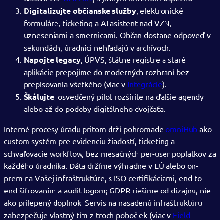
Digitalizujte občianske služby
, elektronické
formuláre, ticketing a AI asistent nad VZN,
uzneseniami a smernicami. Občan dostane odpoveď v
sekundách, úradníci nehľadajú v archívoch.
Napojte legacy
, ÚPVS, štátne registre a staré
aplikácie prepojíme do moderných rozhraní bez
prepisovania všetkého (viac v
Integrácie
).
Škálujte
, osvedčený pilot rozšírite na ďalšie agendy
alebo až do podoby digitálneho dvojčaťa.
Interné procesy úradu pritom drží pohromade
omniHub
ako
custom systém pre evidenciu žiadostí, ticketing a
schvaľovacie workflow, bez mesačných per-user poplatkov za
každého úradníka. Dáta držíme výhradne v EÚ alebo on-
prem na Vašej infraštruktúre, s ISO certifikáciami, end-to-
end šifrovaním a audit logom; GDPR riešime od dizajnu, nie
ako prilepený doplnok. Servis na nasadenú infraštruktúru
zabezpečuje vlastný tím z troch pobočiek (viac v
Field