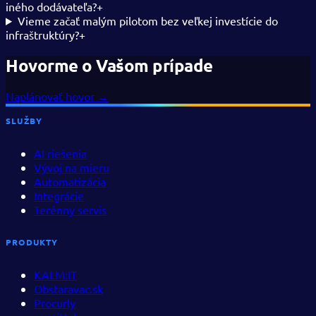
iného dodávateľa?
+
Vieme začať malým pilotom bez veľkej investície do
infraštruktúry?
+
Hovorme o Vašom prípade
Naplánovať hovor
→
SLUŽBY
AI riešenia
Vývoj na mieru
Automatizácia
Integrácie
Terénny servis
PRODUKTY
KALM:IT
Obstaravac.sk
Procurly