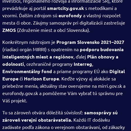
investícií, regionálneho rozvoja a informatizácie SR), ktoré
prevádzkuje aj portál
smartcity.gov.sk
s metodikami a
vzormi. Ďalším zdrojom sú
eurofondy
a vlastný rozpočet
mesta či obce. Záujmy samospráv pri digitalizácii zastrešuje
ZMOS
(Združenie miest a obcí Slovenska).
Konkrétnym nástrojom je
Program Slovensko 2021–2027
(riadiaci orgán MIRRI) s opatrením na
podporu budovania
inteligentných miest a regiónov
, ďalej
Plán obnovy a
odolnosti
, cezhraničné programy
Interreg
,
Environmentálny fond
a priame programy EÚ ako
Digital
Europe
či
Horizon Europe
. Keďže výzvy aj alokácie sa
priebežne menia, aktuálny stav overujeme na mirri.gov.sk a
eurofondy.gov.sk a pomôžeme Vám vybrať tú správnu pre
Váš projekt.
Tu sa zároveň otvára dôležitá súvislosť:
samosprávy sú
zároveň verejní obstarávatelia.
Každú IT dodávku
zadávate podľa zákona o verejnom obstarávaní, od zákazky