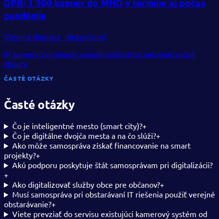
DPB: 1 300 kamier do MHD v termíne aj počas
pandémie
Verejná doprava · Bezpečnosť
IP kamery
Nahrávacie zariadenia
Vlastné automatizačné
skripty
ČASTÉ OTÁZKY
Časté otázky
Čo je inteligentné mesto (smart city)?
+
Čo je digitálne dvojča mesta a na čo slúži?
+
Ako môže samospráva získať financovanie na smart
projekty?
+
Akú podporu poskytuje štát samosprávam pri digitalizácii?
+
Ako digitalizovať služby obce pre občanov?
+
Musí samospráva pri obstarávaní IT riešenia použiť verejné
obstarávanie?
+
Viete prevziať do servisu existujúci kamerový systém od