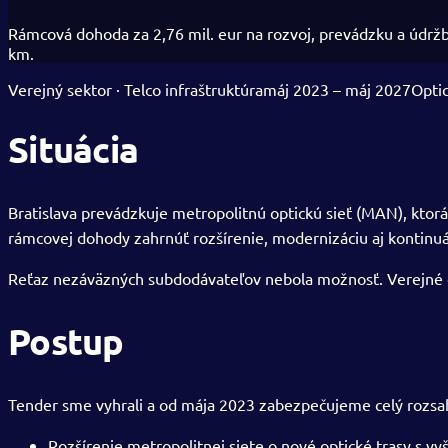
Rámcová dohoda za 2,76 mil. eur na rozvoj, prevádzku a údržb
km.
Verejný sektor · Telco infraštruktúra
máj 2023 – máj 2027
Optic
Situácia
Bratislava prevádzkuje metropolitnú optickú sieť (MAN), ktorá
rámcovej dohody zahrnúť rozšírenie, modernizáciu aj kontinuál
Reťaz nezáväzných subdodávateľov nebola možnosť. Verejné obst
Postup
Tender sme vyhrali a od mája 2023 zabezpečujeme celý rozsa
Rozšírenie metropolitnej siete o nové optické trasy s v