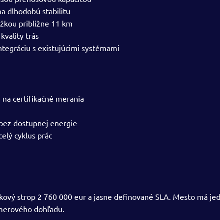
na dlhodobú stabilitu
ĺžkou približne 11 km
vality trás
integráciu s existujúcimi systémami
a certifikačné merania
 bez dostupnej energie
elý cyklus prác
ový strop 2 760 000 eur a jasne definované SLA. Mesto má jeden
amerového dohľadu.