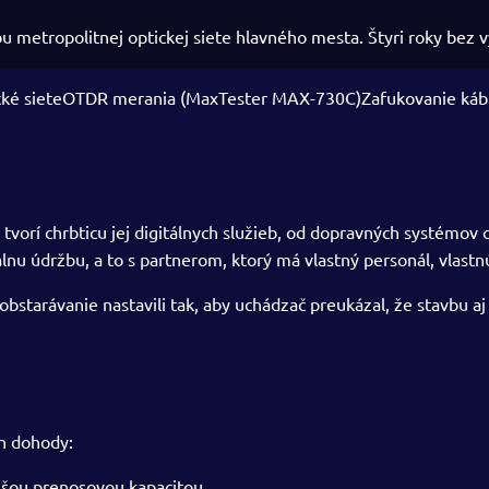
u metropolitnej optickej siete hlavného mesta. Štyri roky bez 
ké siete
OTDR merania (MaxTester MAX-730C)
Zafukovanie káb
 tvorí chrbticu jej digitálnych služieb, od dopravných systémov
nu údržbu, a to s partnerom, ktorý má vlastný personál, vlastnú
arávanie nastavili tak, aby uchádzač preukázal, že stavbu aj s
h dohody:
yššou prenosovou kapacitou