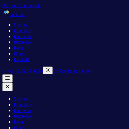
Preskočiť na obsah
omnius
Služby
Produkty
Riešenia
Úspechy
Blog
O nás
Kontakt
+421 2 3233 9290
EN
Spojte sa s nami
Služby
Produkty
Riešenia
Úspechy
Blog
O nás