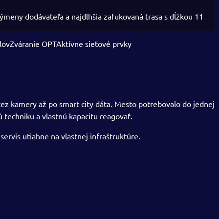
výmeny dodávateľa a najdlhšia zafukovaná trasa s dĺžkou 11
lov
Zváranie OPT
Aktívne sieťové prvky
 cez kamery až po smart city dáta. Mesto potrebovalo do jednej
 techniku a vlastnú kapacitu reagovať.
ervis utiahne na vlastnej infraštruktúre.