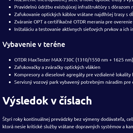
Pravidelnú údržbu existujúcej infraštruktúry s dôrazom 
Zafukovanie optických káblov vrátane najdlhšej trasy s d
Zváranie OPT a certifikačné OTDR merania pre overenie k
Inštaláciu a testovanie aktívnych sieťových prvkov a ich 
Vybavenie v teréne
OTDR MaxTester MAX-730C (1310/1550 nm + 1625 nm) n
Zafukovačky a zváračky optických vlákien
Kompresory a dieselové agregáty pre vzdialené lokality
Servisný vozový park vybavený potrebným náradím pre c
Výsledok v číslach
Štyri roky kontinuálnej prevádzky bez výmeny dodávateľa, celk
ktorá nesie kritické služby vrátane dopravných systémov a k