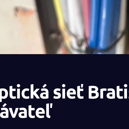
tická sieť Bratis
dávateľ