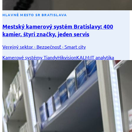
HLAVNÉ MESTO SR BRATISLAVA
Mestský kamerový systém Bratislavy: 400
kamier, štyri značky, jeden servis
Verejný sektor · Bezpečnosť · Smart city
Kamerové systémy Tiandy
Hikvision
KALM:IT analytika