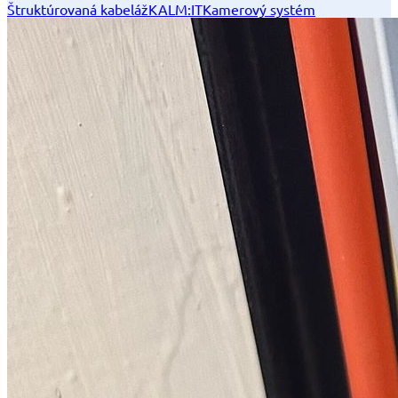
Štruktúrovaná kabeláž
KALM:IT
Kamerový systém