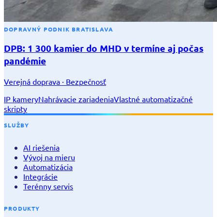
DOPRAVNÝ PODNIK BRATISLAVA
DPB: 1 300 kamier do MHD v termíne aj počas
pandémie
Verejná doprava · Bezpečnosť
IP kamery
Nahrávacie zariadenia
Vlastné automatizačné
skripty
SLUŽBY
AI riešenia
Vývoj na mieru
Automatizácia
Integrácie
Terénny servis
PRODUKTY