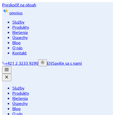
Preskočiť na obsah
omnius
Služby
Produkty
Riešenia
Úspechy
Blog
O nás
Kontakt
+421 2 3233 9290
EN
Spojte sa s nami
Služby
Produkty
Riešenia
Úspechy
Blog
O nás