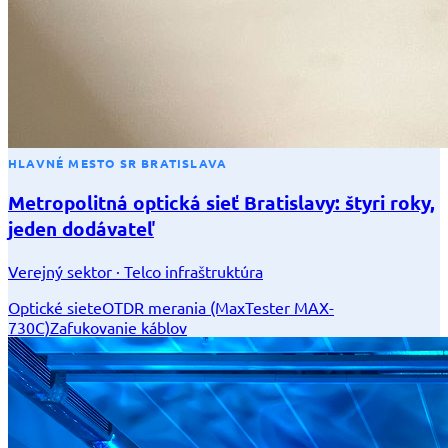
HLAVNÉ MESTO SR BRATISLAVA
Metropolitná optická sieť Bratislavy: štyri roky,
jeden dodávateľ
Verejný sektor · Telco infraštruktúra
Optické siete
OTDR merania (MaxTester MAX-
730C)
Zafukovanie káblov