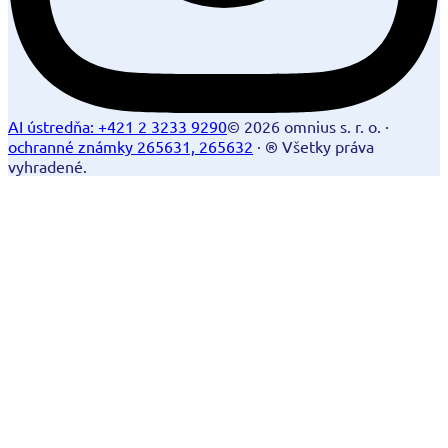
AI ústredňa:
+421 2 3233 9290
©
2026
omnius s. r. o. ·
ochranné známky 265631, 265632
·
® Všetky práva
vyhradené.