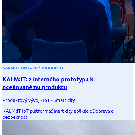
KALM:IT (INTERNÝ PRODUKT)
KALM:IT: z interného prototypu k
oceňovanému produktu
Produktový vývoj · IoT · Smart city
KALM:IT IoT platforma
Smart city aplikácie
Doprava a
bezpečnosť