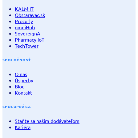
KALM:IT
Obstaravac.sk
Procurly
omniHub
SovereignAI
Pharmacy IoT
TechTower
SPOLOČNOSŤ
O nás
Úspechy
Blog
Kontakt
SPOLUPRÁCA
Staňte sa naším dodávateľom
Kariéra